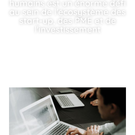
humains est un énorme défi
au sein de l'écosystème des
start-up, des PME et de
l'investissement