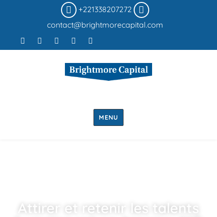
+221338207272
contact@brightmorecapital.com
MENU
Attirer et retenir les talents