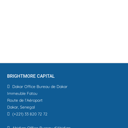
BRIGHTMORE CAPITAL
Dakar Office
Bureau de Dakar
Immeuble Fatou
Route de l’Aéroport
Dakar, Senegal
(+221) 33 820 72 72
Abidjan Office
Bureau d’Abidjan