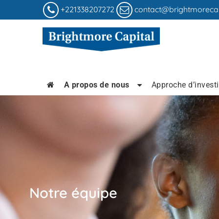
+221338207272
contact@brightmoreca
A propos de nous
Approche d’invest
Notre équipe