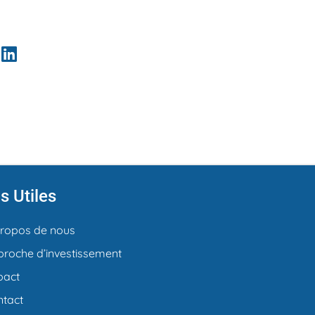
s Utiles
propos de nous
roche d’investissement
pact
ntact